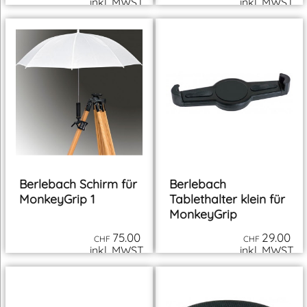
Berlebach
Berlebach
MonkeyGrip 2
Ablageplatte für
UNI/PLANET
MonkeyGrip 2
185.00
39.00
CHF
CHF
inkl. MWST
inkl. MWST
zzgl. Versand
zzgl. Versand