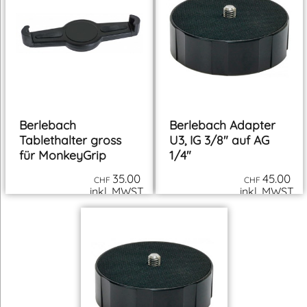
Berlebach Schirm für
Berlebach
MonkeyGrip 1
Tablethalter klein für
MonkeyGrip
75.00
29.00
CHF
CHF
inkl. MWST
inkl. MWST
zzgl. Versand
zzgl. Versand