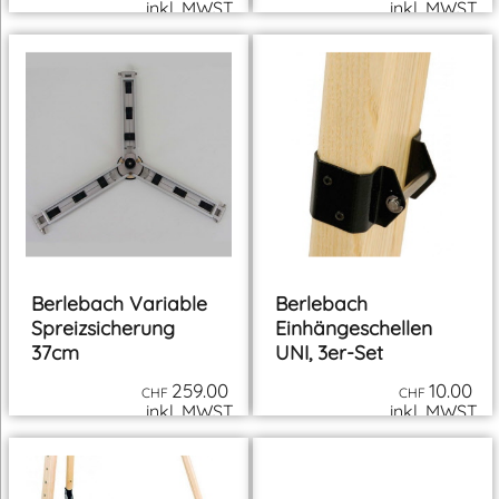
Spreizsicherung UNI
Spreizsicherung
27cm
79.00
249.00
CHF
CHF
inkl. MWST
inkl. MWST
zzgl. Versand
zzgl. Versand
Berlebach Variable
Berlebach
Spreizsicherung
Einhängeschellen
37cm
UNI, 3er-Set