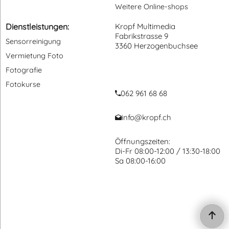
U4, IG 1/4" auf AG
3/8"
559.00
CHF
inkl. MWST
zzgl. Versand
Häufig gesucht:
Informationen:
Sensorreinigung
Über uns
Fernauslöser Fotokamera
Öffnungszeiten
Speicherkarten
Zahlungsangaben
Graufilter
Newsletter
Fotostativ
Geschenkgutschein
Weitere Online-shops
Dienstleistungen:
Kropf Multimedia
Fabrikstrasse 9