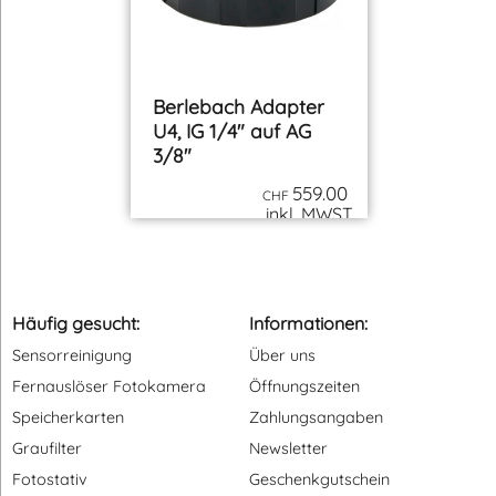
Berlebach
Berlebach Adapter
Tablethalter gross
U3, IG 3/8" auf AG
für MonkeyGrip
1/4"
35.00
45.00
CHF
CHF
inkl. MWST
inkl. MWST
zzgl. Versand
zzgl. Versand
Berlebach Adapter