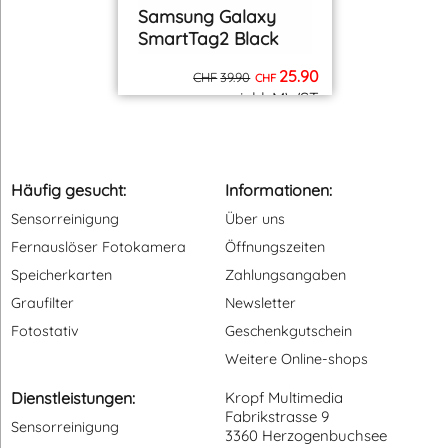
Samsung Galaxy
SmartTag2 Black
25.90
CHF
39.90
CHF
inkl. MWST
zzgl. Versand
Häufig gesucht:
Informationen:
Sensorreinigung
Über uns
Fernauslöser Fotokamera
Öffnungszeiten
Speicherkarten
Zahlungsangaben
Graufilter
Newsletter
Fotostativ
Geschenkgutschein
Weitere Online-shops
Dienstleistungen:
Kropf Multimedia
Fabrikstrasse 9
Sensorreinigung
3360 Herzogenbuchsee