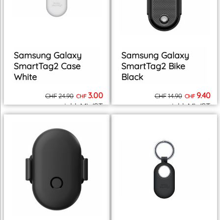
Samsung Galaxy
Samsung Galaxy
SmartTag2 Case
SmartTag2 Bike
White
Black
3.00
9.40
CHF
24.90
CHF
14.90
CHF
CHF
inkl. MWST
inkl. MWST
zzgl. Versand
zzgl. Versand