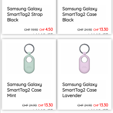
Samsung Galaxy
Samsung Galaxy
SmartTag2 Strap
SmartTag2 Case
Black
Black
4.50
13.30
CHF
19.90
CHF
24.90
CHF
CHF
inkl. MWST
inkl. MWST
zzgl. Versand
zzgl. Versand
Samsung Galaxy
Samsung Galaxy
SmartTag2 Case
SmartTag2 Case
Mint
Lavender
13.30
13.30
CHF
24.90
CHF
24.90
CHF
CHF
inkl. MWST
inkl. MWST