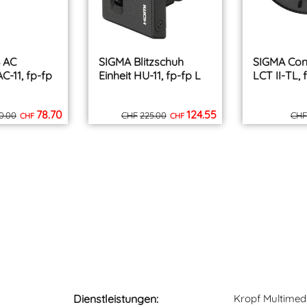
 AC
SIGMA Blitzschuh
SIGMA Con
C-11, fp-fp
Einheit HU-11, fp-fp L
LCT II-TL, 
78.70
124.55
0.00
CHF
225.00
CHF
CHF
CHF
inkl. MWST
inkl. MWST
zzgl. Versand
zzgl. Versand