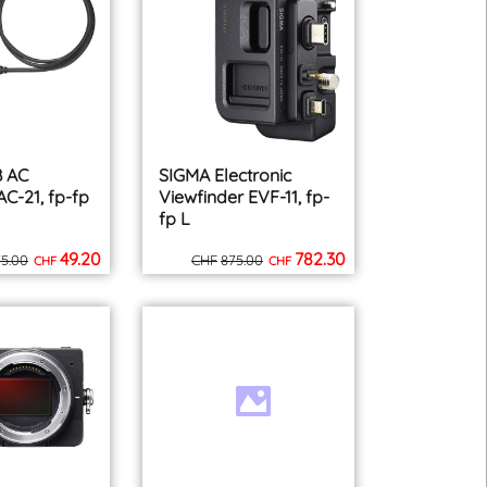
 AC
SIGMA Electronic
C-21, fp-fp
Viewfinder EVF-11, fp-
fp L
49.20
782.30
75.00
CHF
875.00
CHF
CHF
inkl. MWST
inkl. MWST
zzgl. Versand
zzgl. Versand