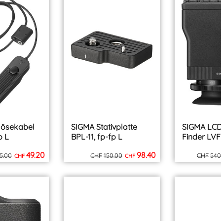
inkl. MWST
inkl. MWST
zzgl. Versand
zzgl. Versand
lösekabel
SIGMA Stativplatte
SIGMA LCD
p L
BPL-11, fp-fp L
Finder LVF-
49.20
98.40
5.00
CHF
150.00
CHF
540
CHF
CHF