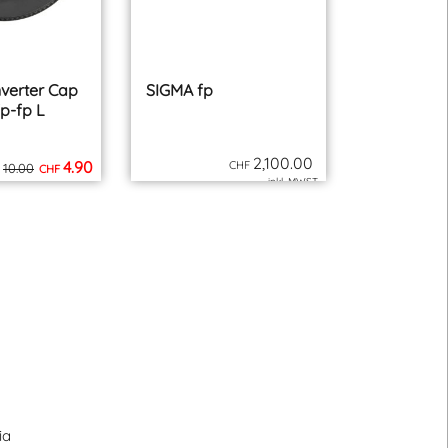
verter Cap
SIGMA fp
fp-fp L
2,100.00
4.90
CHF
10.00
CHF
inkl. MWST
inkl. MWST
zzgl. Versand
zzgl. Versand