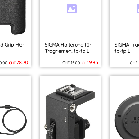
inkl. MWST
inkl. MWST
zzgl. Versand
zzgl. Versand
d Grip HG-
SIGMA Halterung für
SIGMA Tra
Tragriemen, fp-fp L
fp-fp L
78.70
9.85
0.00
CHF
15.00
CHF
CHF
CHF
inkl. MWST
inkl. MWST
zzgl. Versand
zzgl. Versand