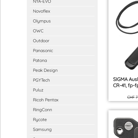
NYA-EVO
Novoflex
Olympus
OWC
Outdoor
Panasonic
Patona
Peak Design
PGYTech
Puluz
Ricoh Pentax
RingConn
SIGMA Aus
Rycote
CR-41, fp-f
Samsung
CHF
7