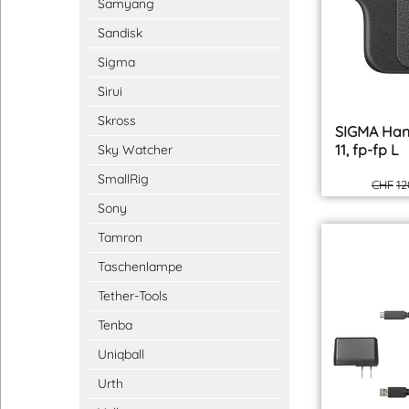
Samyang
Sandisk
Sigma
Sirui
Skross
Sky Watcher
SmallRig
Sony
Tamron
Taschenlampe
SIGMA Han
Tether-Tools
11, fp-fp L
Tenba
CHF
12
Uniqball
Urth