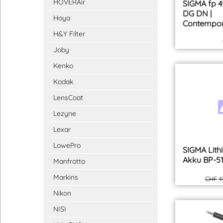
HOVERAir
Hoya
SIGMA fp 
DG DN |
H&Y Filter
Contempor
Joby
Kenko
Kodak
LensCoat
Lezyne
Lexar
LowePro
Manfrotto
Markins
SIGMA Lith
Nikon
Akku BP-51
NISI
CHF
4