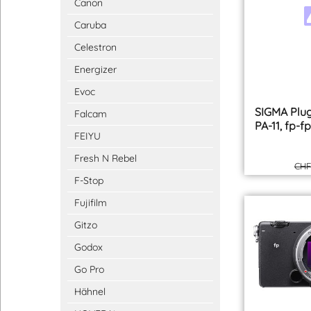
Canon
Caruba
Celestron
Energizer
Evoc
SIGMA Plu
Falcam
PA-11, fp-fp
FEIYU
Fresh N Rebel
CHF
F-Stop
Fujifilm
Gitzo
Godox
Go Pro
Hähnel