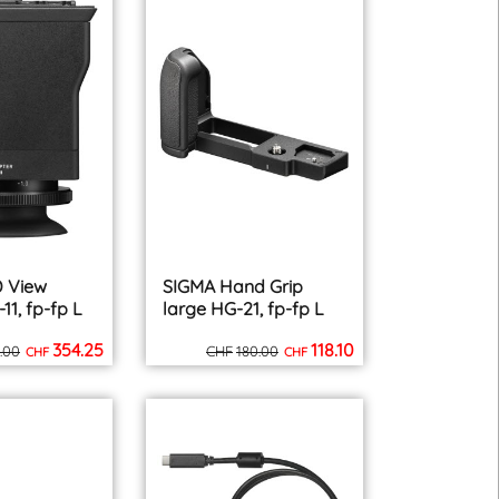
inkl. MWST
inkl. MWST
zzgl. Versand
zzgl. Versand
 View
SIGMA Hand Grip
11, fp-fp L
large HG-21, fp-fp L
354.25
118.10
.00
CHF
180.00
CHF
CHF