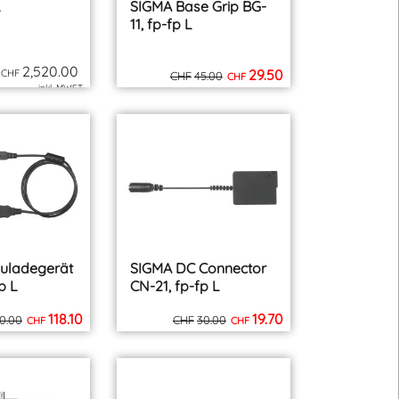
L
SIGMA Base Grip BG-
11, fp-fp L
2,520.00
29.50
CHF
CHF
45.00
CHF
inkl. MWST
inkl. MWST
zzgl. Versand
zzgl. Versand
uladegerät
SIGMA DC Connector
p L
CN-21, fp-fp L
118.10
19.70
0.00
CHF
30.00
CHF
CHF