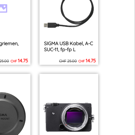
inkl. MWST
inkl. MWST
zzgl. Versand
zzgl. Versand
griemen,
SIGMA USB Kabel, A-C
SUC-11, fp-fp L
14.75
14.75
25.00
CHF
25.00
CHF
CHF
inkl. MWST
inkl. MWST
zzgl. Versand
zzgl. Versand