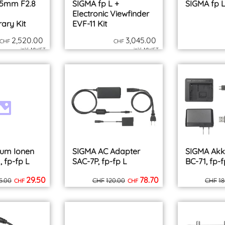
45mm F2.8
SIGMA fp L +
SIGMA fp 
Electronic Viewfinder
ary Kit
EVF-11 Kit
2,520.00
3,045.00
CHF
CHF
inkl. MWST
inkl. MWST
zzgl. Versand
zzgl. Versand
ium Ionen
SIGMA AC Adapter
SIGMA Akk
, fp-fp L
SAC-7P, fp-fp L
BC-71, fp-f
29.50
78.70
5.00
CHF
120.00
CHF
18
CHF
CHF