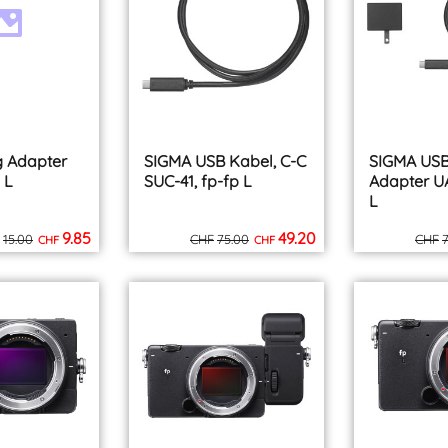
g Adapter
SIGMA USB Kabel, C-C
SIGMA USB
 L
SUC-41, fp-fp L
Adapter UA
L
9.85
49.20
15.00
CHF
75.00
CHF
CHF
CHF
inkl. MWST
inkl. MWST
zzgl. Versand
zzgl. Versand