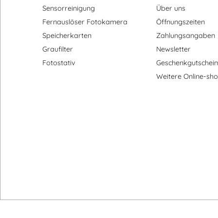
Häufig gesucht:
Informationen:
Sensorreinigung
Über uns
Fernauslöser Fotokamera
Öffnungszeiten
Speicherkarten
Zahlungsangaben
Graufilter
Newsletter
Fotostativ
Geschenkgutschein
Weitere Online-sh