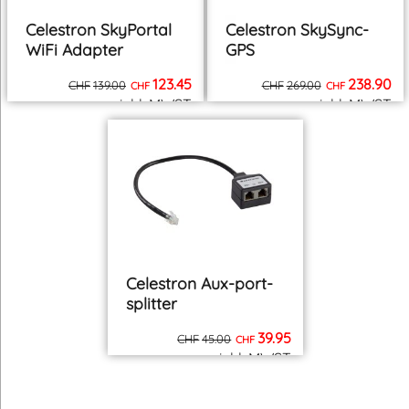
Celestron SkyPortal
Celestron SkySync-
WiFi Adapter
GPS
123.45
238.90
CHF
139.00
CHF
269.00
CHF
CHF
inkl. MWST
inkl. MWST
zzgl. Versand
zzgl. Versand
Celestron Aux-port-
splitter
39.95
CHF
45.00
CHF
inkl. MWST
zzgl. Versand