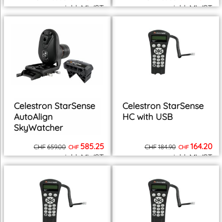
inkl. MWST
inkl. MWST
zzgl. Versand
zzgl. Versand
Celestron StarSense
Celestron StarSense
AutoAlign
HC with USB
SkyWatcher
585.25
164.20
CHF
659.00
CHF
184.90
CHF
CHF
inkl. MWST
inkl. MWST
zzgl. Versand
zzgl. Versand