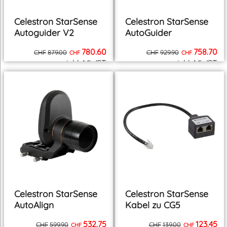
Celestron StarSense
Celestron StarSense
Autoguider V2
AutoGuider
780.60
758.70
CHF
879.00
CHF
929.90
CHF
CHF
inkl. MWST
inkl. MWST
zzgl. Versand
zzgl. Versand
Celestron StarSense
Celestron StarSense
AutoAlign
Kabel zu CG5
532.75
123.45
CHF
599.90
CHF
139.00
CHF
CHF