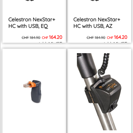
Celestron NexStar+
Celestron NexStar+
HC with USB, EQ
HC with USB, AZ
164.20
164.20
CHF
184.90
CHF
184.90
CHF
CHF
inkl. MWST
inkl. MWST
zzgl. Versand
zzgl. Versand