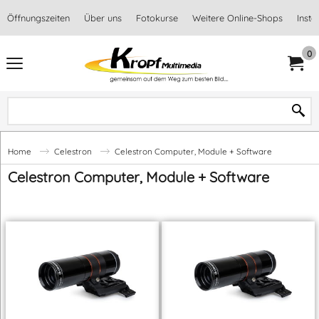
Öffnungszeiten
Über uns
Fotokurse
Weitere Online-Shops
Inst
0
Home
Celestron
Celestron Computer, Module + Software
Celestron Computer, Module + Software