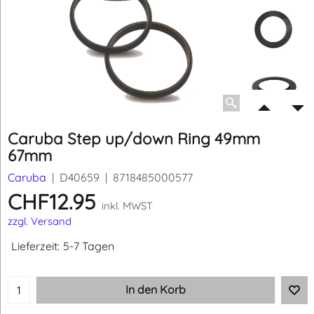
Caruba Step up/down Ring 49mm
67mm
Caruba
D40659
8718485000577
CHF
12.95
inkl. MWST
zzgl. Versand
Lieferzeit:
5-7 Tagen
In den Korb