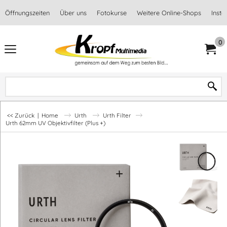
Öffnungszeiten
Über uns
Fotokurse
Weitere Online-Shops
Inst
0
<< Zurück
|
Home
Urth
Urth Filter
Urth 62mm UV Objektivfilter (Plus +)