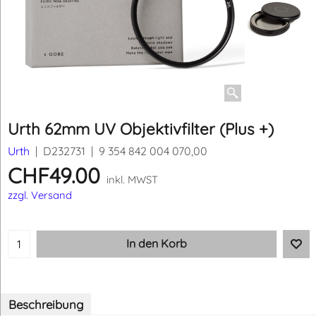
Urth 62mm UV Objektivfilter (Plus +)
Urth
D232731
9 354 842 004 070,00
CHF
49.00
inkl. MWST
zzgl. Versand
In den Korb
Beschreibung