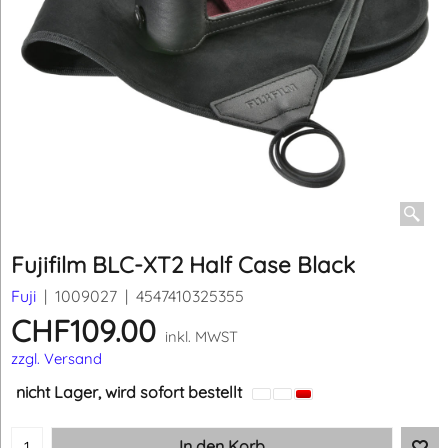
Fujifilm BLC-XT2 Half Case Black
Fuji
1009027
4547410325355
CHF
109.00
inkl. MWST
zzgl. Versand
nicht Lager, wird sofort bestellt
In den Korb