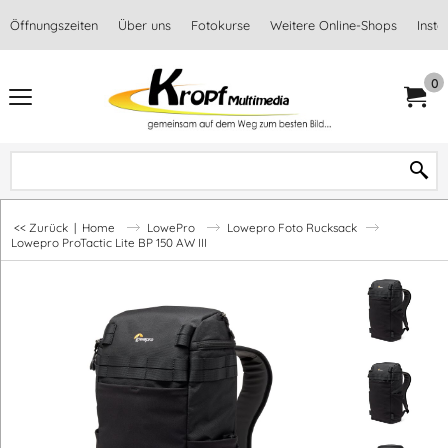
Öffnungszeiten
Über uns
Fotokurse
Weitere Online-Shops
Inst
0
<< Zurück
|
Home
LowePro
Lowepro Foto Rucksack
Lowepro ProTactic Lite BP 150 AW III