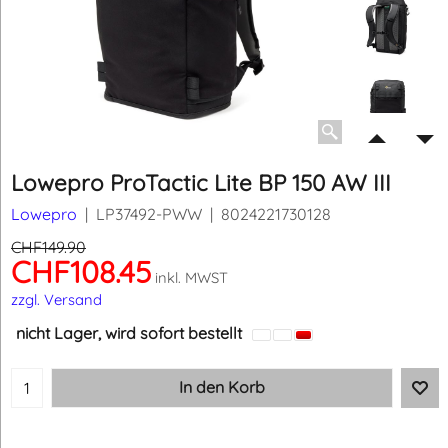
Lowepro ProTactic Lite BP 150 AW III
Lowepro
LP37492-PWW
8024221730128
CHF
149.90
CHF
108.45
inkl. MWST
zzgl. Versand
nicht Lager, wird sofort bestellt
In den Korb