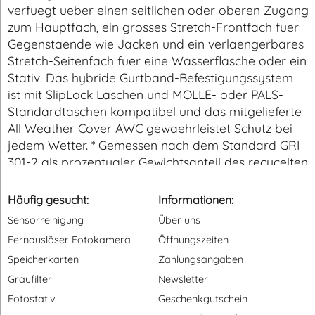
verfuegt ueber einen seitlichen oder oberen Zugang
zum Hauptfach, ein grosses Stretch-Frontfach fuer
Gegenstaende wie Jacken und ein verlaengerbares
Stretch-Seitenfach fuer eine Wasserflasche oder ein
Stativ. Das hybride Gurtband-Befestigungssystem
ist mit SlipLock Laschen und MOLLE- oder PALS-
Standardtaschen kompatibel und das mitgelieferte
All Weather Cover AWC gewaehrleistet Schutz bei
jedem Wetter. * Gemessen nach dem Standard GRI
301-2 als prozentualer Gewichtsanteil des recycelten
Garns am Gesamtgarn.
Häufig gesucht:
Informationen:
Sensorreinigung
Über uns
Fernauslöser Fotokamera
Öffnungszeiten
Speicherkarten
Zahlungsangaben
Graufilter
Newsletter
Fotostativ
Geschenkgutschein