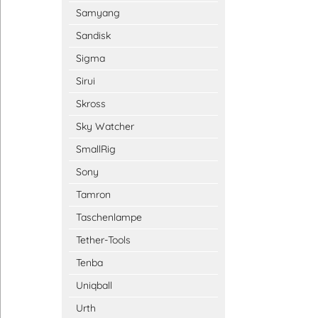
Samyang
Sandisk
Sigma
Sirui
Skross
Sky Watcher
SmallRig
Sony
Tamron
Taschenlampe
Tether-Tools
Tenba
Uniqball
Urth