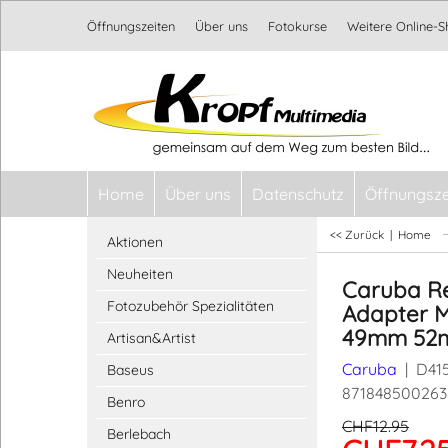
Öffnungszeiten
Über uns
Fotokurse
Weitere Online-
Home
Über uns
Datenschutz
Öffnungsze
<< Zurück
|
Home
Aktionen
Neuheiten
Caruba R
Fotozubehör Spezialitäten
Adapter 
49mm 52
Artisan&Artist
Caruba
D41
Baseus
871848500263
Benro
CHF
12.95
Berlebach