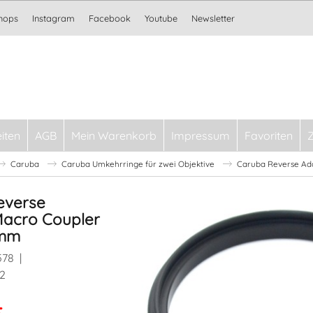
Shops
Instagram
Facebook
Youtube
Newsletter
iten
AGB
Mein Warenkorb
Impressum
Favoriten
Caruba
Caruba Umkehrringe für zwei Objektive
Caruba Reverse A
everse
Macro Coupler
mm
578
2