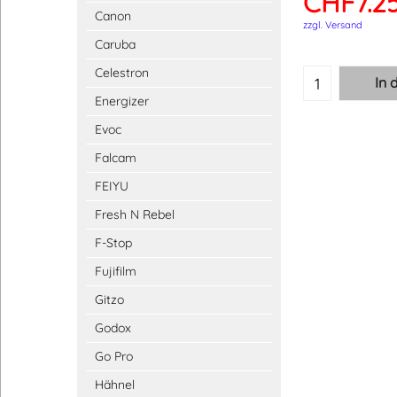
CHF
7.2
Canon
zzgl. Versand
Caruba
Celestron
In 
Energizer
Evoc
Falcam
FEIYU
Fresh N Rebel
F-Stop
Fujifilm
Gitzo
Godox
Go Pro
Hähnel