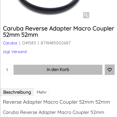
Caruba Reverse Adapter Macro Coupler
52mm 52mm
Caruba
D41583
8718485002687
CHF
12.95
CHF
6.75
inkl. MWST
zzgl. Versand
In den Korb
Beschreibung
Mehr
Reverse Adapter Macro Coupler 52mm 52mm