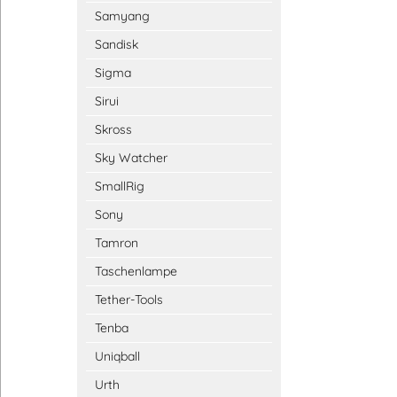
Samyang
Sandisk
Sigma
Sirui
Skross
Sky Watcher
SmallRig
Sony
Tamron
Taschenlampe
Tether-Tools
Tenba
Uniqball
Urth