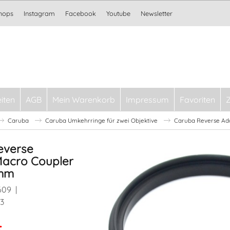
Shops
Instagram
Facebook
Youtube
Newsletter
iten
AGB
Mein Warenkorb
Impressum
Favoriten
Caruba
Caruba Umkehrringe für zwei Objektive
Caruba Reverse A
everse
Macro Coupler
mm
609
3