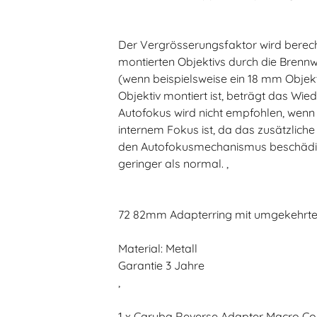
Der Vergrösserungsfaktor wird berech
montierten Objektivs durch die Brennwei
(wenn beispielsweise ein 18 mm Obje
Objektiv montiert ist, beträgt das Wie
Autofokus wird nicht empfohlen, wenn 
internem Fokus ist, da das zusätzlich
den Autofokusmechanismus beschädige
geringer als normal. ,
72 82mm Adapterring mit umgekehrt
Material: Metall
Garantie 3 Jahre
,
1 x Caruba Reverse Adapter Macro 