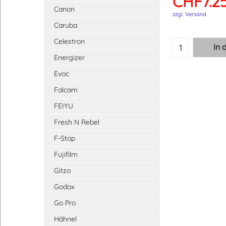
CHF
7.2
Canon
zzgl. Versand
Caruba
Celestron
In 
Energizer
Evoc
Falcam
FEIYU
Fresh N Rebel
F-Stop
Fujifilm
Gitzo
Godox
Go Pro
Hähnel