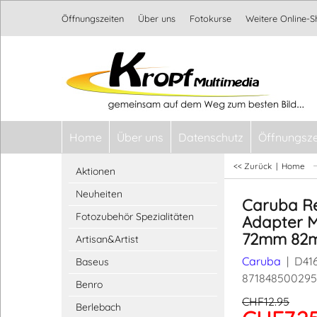
Öffnungszeiten
Über uns
Fotokurse
Weitere Online-
Home
Über uns
Datenschutz
Öffnungsze
<< Zurück
|
Home
Aktionen
Neuheiten
Caruba R
Fotozubehör Spezialitäten
Adapter 
72mm 82
Artisan&Artist
Caruba
D41
Baseus
871848500295
Benro
CHF
12.95
Berlebach