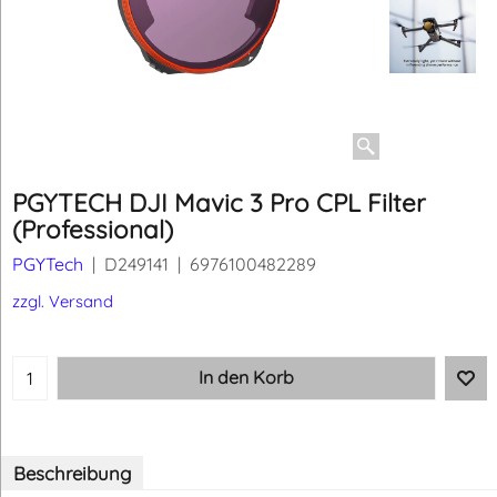
PGYTECH DJI Mavic 3 Pro CPL Filter
(Professional)
PGYTech
D249141
6976100482289
CHF
33.95
inkl. MWST
zzgl. Versand
In den Korb