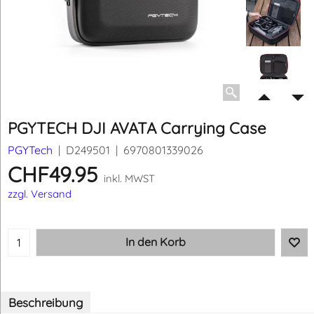
PGYTECH DJI AVATA Carrying Case
PGYTech
D249501
6970801339026
CHF
49.95
inkl. MWST
zzgl. Versand
In den Korb
Beschreibung